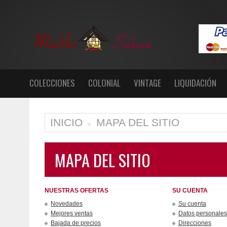
COLECCIONES
COLONIAL
VINTAGE
LIQUIDACIÓN
INICIO
MAPA DEL SITIO
>
MAPA DEL SITIO
NUESTRAS OFERTAS
SU CUENTA
Novedades
Su cuenta
Mejores ventas
Datos personales
Bajada de precios
Direcciones