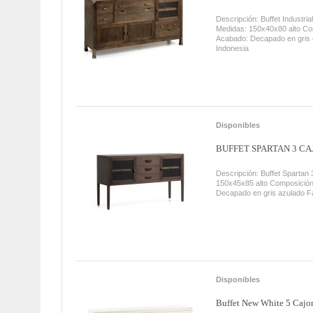
Descripción: Buffet Industria
Medidas: 150x40x80 alto Co
Acabado: Decapado en gris 
Indonesia
Disponibles
BUFFET SPARTAN 3 CA
Descripción: Buffet Spartan
150x45x85 alto Composición
Decapado en gris azulado F
Disponibles
Buffet New White 5 Cajon