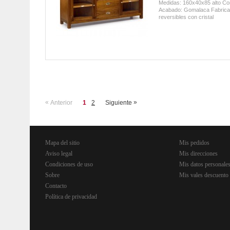
Medidas: 160x40x85 alto Co
Acabado: Gomalaca Fabricad
reversibles con cristal
«
»
Anterior
1
2
Siguiente
Mapa del sitio
Mis pedidos
Aviso legal
Mis direcciones
Condiciones de uso
Mis datos personale
Sobre
Mis vales descuento
Contacto
Política de privacidad