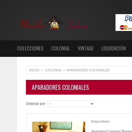
COLECCIONES
COLONIAL
VINTAGE
LIQUIDACIÓN
INICIO
COLONIAL
APARADORES COLONIALES
>
>
APARADORES COLONIALES
Ordenar por
Disponibles
Aparador Colonial Puerta