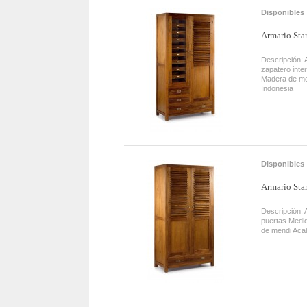
Disponibles
Armario Sta
Descripción: 
zapatero inte
Madera de me
Indonesia
Disponibles
Armario Star
Descripción: 
puertas Medi
de mendi Aca