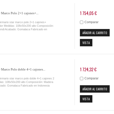
1 754,05 €
r Marco Polo 2+1 cajones+...
Comparar
Armario star marco polo 2+1 cajones+
rior Medidas: 108x50x200 alto Composición:
ndi Acabado: Gomalaca Fabricado en
AÑADIR AL CARRITO
VISTA
1 724,32 €
 Marco Polo doble 4+1 cajones...
Comparar
Armario star marco polo doble 4+1 cajones 2
das: 108x50x200 alto Composición: Madera
bado: Gomalaca Fabricado en Indonesia
AÑADIR AL CARRITO
VISTA