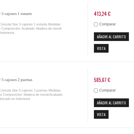
413,24 €
 3 cajones 1 estante
Comparar
Consola Star 3 cajones 1 estante Medidas:
o Composición: Acabado: Madera de mendi
 Indonesia
AÑADIR AL CARRITO
VISTA
585,67 €
 5 cajones 2 puertas
Comparar
Consola Star 5 cajones 2 puertas Medidas:
to Composición: Madera de mendi Acabado:
ricado en Indonesia
AÑADIR AL CARRITO
VISTA