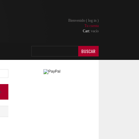
Bienvenido (
log in
)
Tu cuenta
Cart:
vacío
BUSCAR
s.