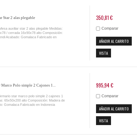
350,81 €
r Star 2 alas plegable
Comparar
Mesa auxiliar star 2 alas plegable Medidas:
x78 / cerrada 16x90x78 alto Composición:
ndi Acabado: Gomalaca Fabricado en
AÑADIR AL CARRITO
VISTA
995,94 €
 Marco Polo simple 2 Cajones 1...
Comparar
Armario star marco polo simple 2 cajones 1
as: 65x50x200 alto Composición: Madera de
o: Gomalaca Fabricado en Indonesia
AÑADIR AL CARRITO
VISTA