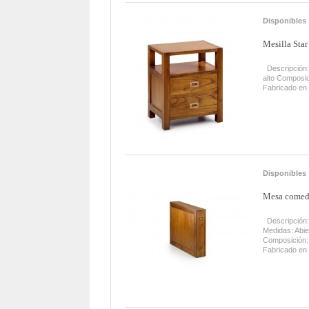
Disponibles
Mesilla Sta
Descripción:
alto Composi
Fabricado en
Disponibles
Mesa comedo
Descripción:
Medidas: Abi
Composición:
Fabricado en