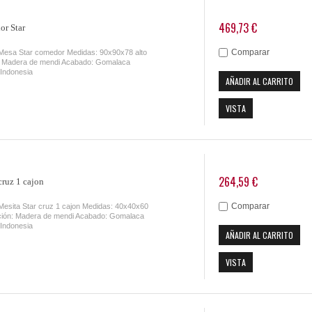
469,73 €
r Star
Comparar
 Mesa Star comedor Medidas: 90x90x78 alto
 Madera de mendi Acabado: Gomalaca
 Indonesia
AÑADIR AL CARRITO
VISTA
264,59 €
cruz 1 cajon
Comparar
Mesita Star cruz 1 cajon Medidas: 40x40x60
ción: Madera de mendi Acabado: Gomalaca
 Indonesia
AÑADIR AL CARRITO
VISTA