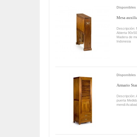
Disponibles
Mesa auxilia
Descripción: 
Abierta 90x50
Madera de me
Indonesia
Disponibles
Armario Star
Descripción: 
puerta Medid
mendi Acabad