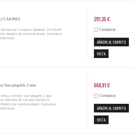
291,35 €
r 2 CAJONES
Comparar
 Mesita star 2 cajones Medidas: 51x40x60
ción: Madera de mendi Acabado: Gomalaca
 Indonesia
AÑADIR AL CARRITO
VISTA
668,91 €
r Star plegable 2 alas
Comparar
 Mesa comedor star plegable 2 alas
erta 165x90x78/ cerrada 19x90x78
 Madera de mendi Acabado: Gomalaca
AÑADIR AL CARRITO
 Indonesia
VISTA