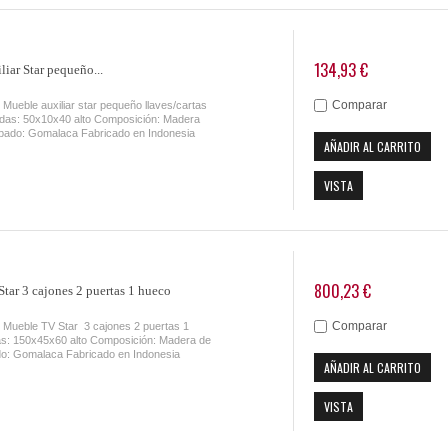
134,93 €
iar Star pequeño...
Comparar
Mueble auxiliar star pequeño llaves/cartas
idas: 50x10x40 alto Composición: Madera
bado: Gomalaca Fabricado en Indonesia
AÑADIR AL CARRITO
VISTA
800,23 €
tar 3 cajones 2 puertas 1 hueco
Comparar
 Mueble TV Star 3 cajones 2 puertas 1
s: 150x45x60 alto Composición: Madera de
o: Gomalaca Fabricado en Indonesia
AÑADIR AL CARRITO
VISTA