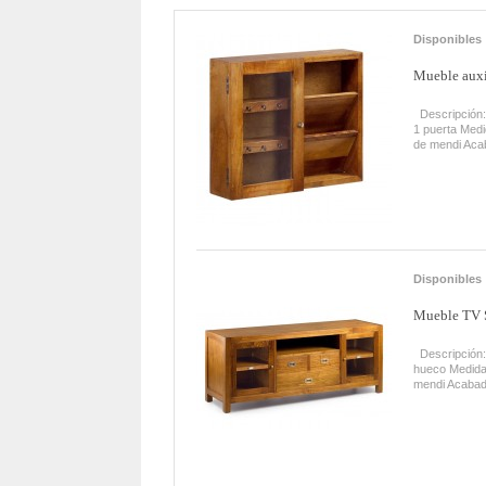
Disponibles
Mueble auxil
Descripción: 
1 puerta Med
de mendi Aca
Disponibles
Mueble TV S
Descripción:
hueco Medida
mendi Acabad