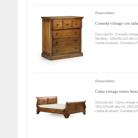
Disponibles
Comoda vintage con talla
Descripción: Comoda vintage
Medidas: 105x55x110 alto C
caoba Acabado: Gomalaca F
Disponibles
Cama vintage trineo fren
Descripción: Cama vintage t
165x225x98 alto/ int. 155x
caoba Acabado: Gomalaca F