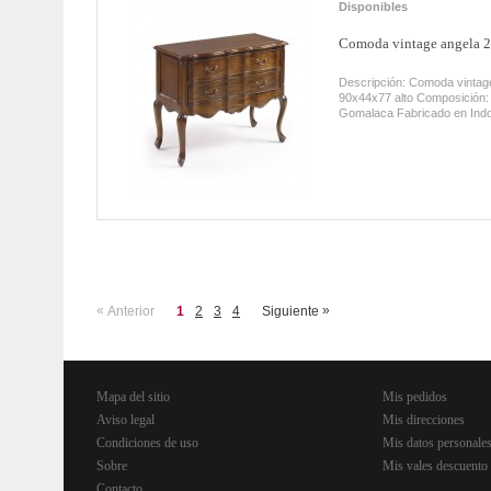
Disponibles
Comoda vintage angela 2
Descripción: Comoda vintag
90x44x77 alto Composición
Gomalaca Fabricado en In
«
»
Anterior
1
2
3
4
Siguiente
Mapa del sitio
Mis pedidos
Aviso legal
Mis direcciones
Condiciones de uso
Mis datos personale
Sobre
Mis vales descuento
Contacto