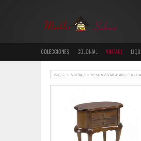
COLECCIONES
COLONIAL
VINTAGE
LIQU
INICIO
VINTAGE
MESITA VINTAGE ANGELA 2 C
>
>