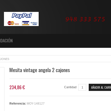
IDACIÓN
AJONES
Mesita vintage angela 2 cajones
234,86 €
AÑADIR AL CARR
Cantidad
Referencia:
MOY-148127