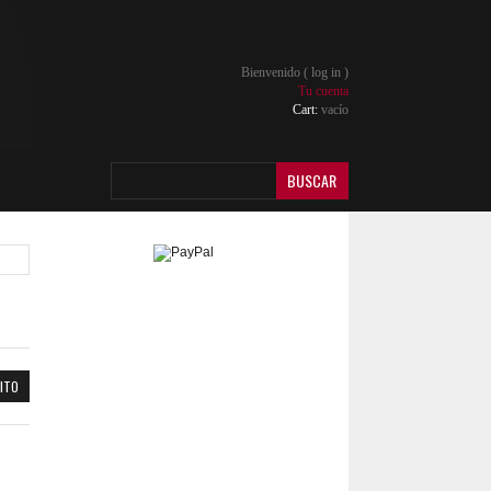
Bienvenido (
log in
)
Tu cuenta
Cart:
vacío
BUSCAR
ITO