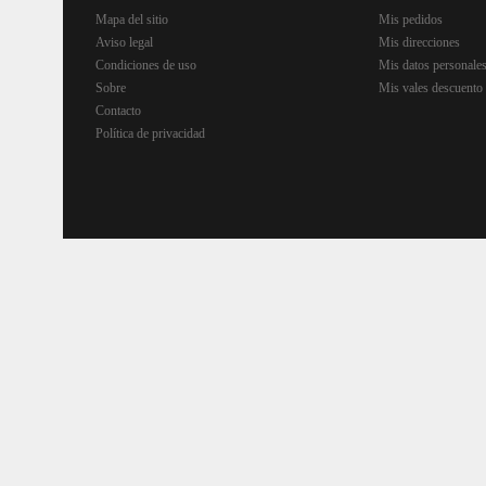
Mapa del sitio
Mis pedidos
Aviso legal
Mis direcciones
Condiciones de uso
Mis datos personale
Sobre
Mis vales descuento
Contacto
Política de privacidad