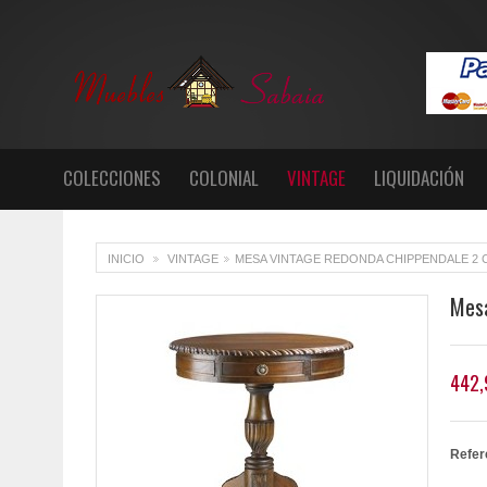
COLECCIONES
COLONIAL
VINTAGE
LIQUIDACIÓN
INICIO
VINTAGE
MESA VINTAGE REDONDA CHIPPENDALE 2
>
>
Mesa
442,
Refer