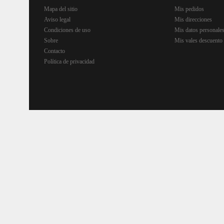
Mapa del sitio
Mis pedidos
Aviso legal
Mis direcciones
Condiciones de uso
Mis datos personale
Sobre
Mis vales descuento
Contacto
Política de privacidad