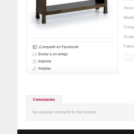
Descr
Medid
Compo
Acaba
Fabri
¡Compartir en Facebook!
Enviar a un amigo
Imprimir
Ampliar
Comentarios
No customer comments for the moment.