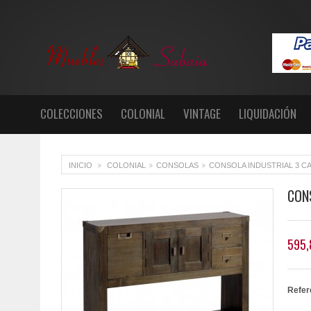
COLECCIONES
COLONIAL
VINTAGE
LIQUIDACIÓN
INICIO
COLONIAL
CONSOLAS
CONSOLA INDUSTRIAL 3 C
>
>
>
CON
595,
Refer